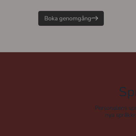
Boka genomgång
Sp
Personalens spr
nya språkkr