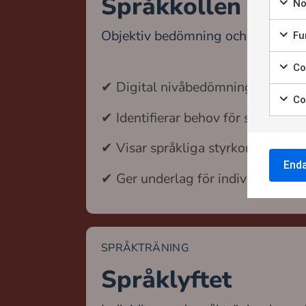
Språkkollen
Nö
Mark
Objektiv bedömning och kartläggn
Fun
Mark
Coo
Mark
✔ Digital nivåbedömning enligt 
Co
Mark
✔ Identifierar behov för språkutve
✔ Visar språkliga styrkor och utv
End
✔ Ger underlag för individuell utv
SPRÅKTRÄNING
Språklyftet