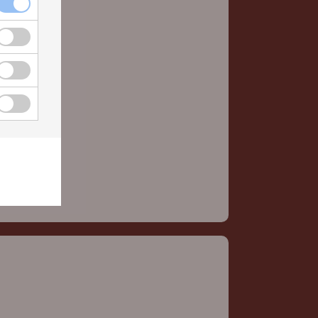
Nödvändiga cookies kryssruta
 cookies
Funktionella cookies kryssruta
 cookies
Cookies för statistik kryssruta
statistik
Cookies för annonsmätning kryssruta
r annonsmätning