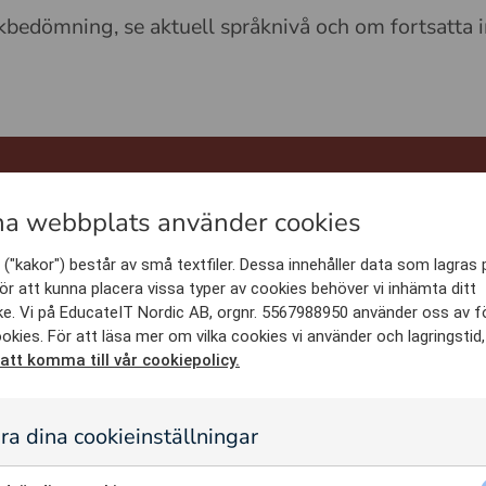
bedömning, se aktuell språknivå och om fortsatta i
a webbplats använder cookies
PRÅKUTVECKLING BASERAT PÅ VERKSAMHETENS BEH
 nuläge till tryggare sv
("kakor") består av små textfiler. Dessa innehåller data som lagras 
ör att kunna placera vissa typer av cookies behöver vi inhämta ditt
e. Vi på EducateIT Nordic AB, orgnr. 5567988950 använder oss av f
åkträning i en enhetlig process för tydlig mätbarhe
okies. För att läsa mer om vilka cookies vi använder och lagringstid
 att komma till vår cookiepolicy.
ra dina cookieinställningar