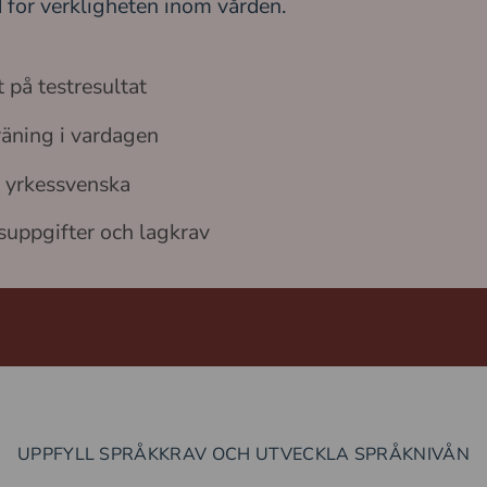
 för verkligheten inom vården.
på testresultat
räning i vardagen
 yrkessvenska
tsuppgifter och lagkrav
UPPFYLL SPRÅKKRAV OCH UTVECKLA SPRÅKNIVÅN