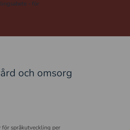
lingsabete - för
vård och omsorg
 för språkutveckling per