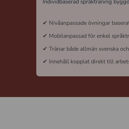
Individbaserad språkträning byggd
✔ Nivåanpassade övningar baserat 
✔ Mobilanpassad för enkel språkt
✔ Tränar både allmän svenska och
✔ Innehåll kopplat direkt till arbe