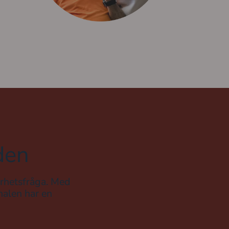
den
erhetsfråga. Med
nalen har en