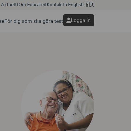
Aktuellt
Om Educateit
Kontakt
In English 🇬🇧
Logga in
se
För dig som ska göra test