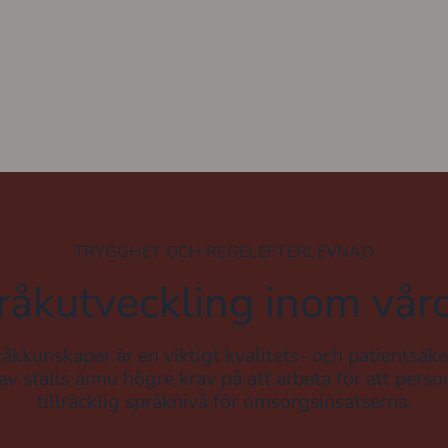
TRYGGHET OCH REGELEFTERLEVNAD
råkutveckling inom vår
åkkunskaper är en viktigt kvalitets- och patientsäk
av ställs ännu högre krav på att arbeta för att perso
tillräcklig språknivå för omsorgsinsatserna.