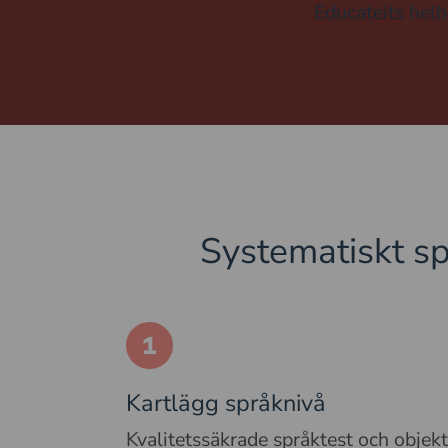
Educateits helh
Systematiskt s
Kartlägg språknivå
Kvalitetssäkrade språktest och objek