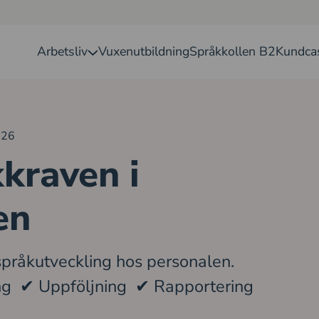
Arbetsliv
Vuxenutbildning
Språkkollen B2
Kundca
026
kraven i
en
 språkutveckling hos personalen.
ng ✔ Uppföljning ✔ Rapportering