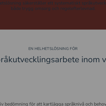
etslösning säkerställer ett systematiskt språkutveck
både trygg omsorg och regelefterlevnad.
EN HELHETSLÖSNING FÖR
pråkutvecklingsarbete inom 
tiv bedömning för att kartlägga språknivå och behov