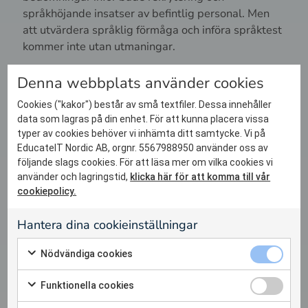
språkhöjande insatser av befintlig personal. Men
att utvärdera språklig förmåga och införa språktest
kommer inte utan utmaningar.
Språkliga utmaningar – och
Denna webbplats använder cookies
deras lösningar
Cookies ("kakor") består av små textfiler. Dessa innehåller
data som lagras på din enhet. För att kunna placera vissa
Det finns flera utmaningar kopplat till ett nytt
typer av cookies behöver vi inhämta ditt samtycke. Vi på
språkkrav för blivande och befintlig personal inom
EducateIT Nordic AB, orgnr. 5567988950 använder oss av
äldreomsorgen. Det är i dagsläget en utmaning att
följande slags cookies. För att läsa mer om vilka cookies vi
hitta personal med rätt kompetens. Höjda
använder och lagringstid,
klicka här för att komma till vår
språkkrav skulle kunna leda till personalbrist.
cookiepolicy.
För kommuner och vårdgivare finns en utmaning i
Hantera dina cookieinställningar
att egna språkliga bedömningar är tids- och
resurskrävande. För att möta det nya språkkravet
Nödvändiga 
Nödvändiga cookies
krävs rutiner och processer som klarar exempelvis
Markera för att samtycka till användning av Nödvändiga c
rekryteringstoppar. Det krävs dessutom både
Funktionella
Funktionella cookies
erfarenhet och expertis att göra rättssäkra
Markera för att samtycka till användning av Funktionella c